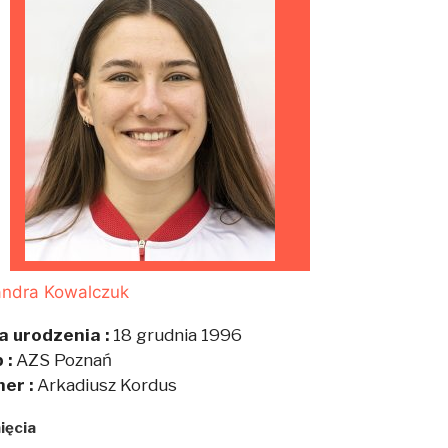
andra Kowalczuk
a urodzenia :
18 grudnia 1996
 :
AZS Poznań
ner :
Arkadiusz Kordus
ięcia