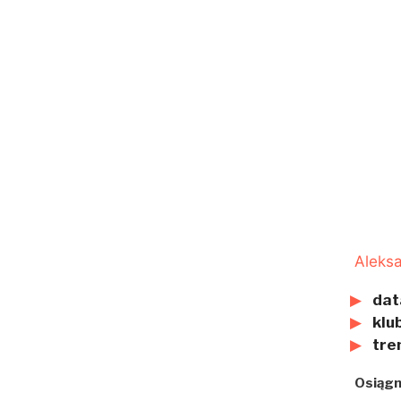
Aleks
dat
klub
tre
Osiągn