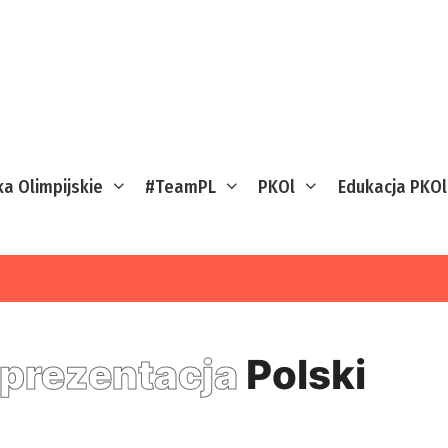
ka Olimpijskie
#TeamPL
PKOl
Edukacja PKOl
prezentacja
Polski