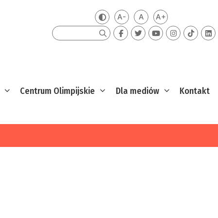
A-
A
A+
Zmień kontrast
Mniejsza czcionka
Domyślna czcionka
Większa czcion
Szukaj
Centrum Olimpijskie
Dla mediów
Kontakt