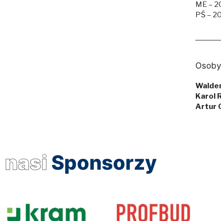
ME – 20
PŚ – 20
Osoby
Walde
Karol
Artur
nasi
Sponsorzy