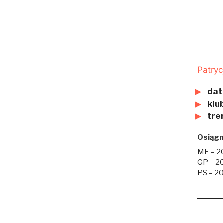
Patry
dat
klub
tre
Osiągn
ME – 20
GP – 20
PS – 202