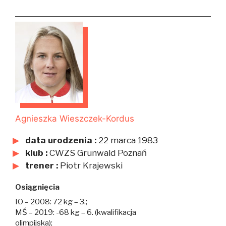
Agnieszka Wieszczek-Kordus
data urodzenia :
22 marca 1983
klub :
CWZS Grunwald Poznań
trener :
Piotr Krajewski
Osiągnięcia
IO – 2008: 72 kg – 3.;
MŚ – 2019: -68 kg – 6. (kwalifikacja
olimpijska);