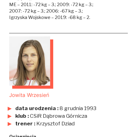
ME – 2011: -72 kg – 3.; 2009: -72 kg – 3.;
2007: -72 kg – 3.; 2006: -67 kg – 3.;
Igrzyska Wojskowe – 2019: -68 kg – 2.
Jowita Wrzesień
data urodzenia :
8 grudnia 1993
klub :
CSiR Dąbrowa Górnicza
trener :
Krzysztof Dziad
Osiągnięcia