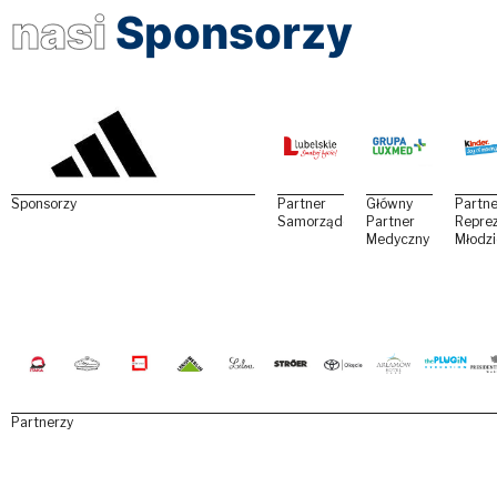
nasi
Sponsorzy
Sponsorzy
Partner
Główny
Partne
Samorządowy
Partner
Reprez
Medyczny
Młodz
Partnerzy