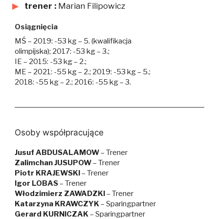
trener :
Marian Filipowicz
Osiągnięcia
MŚ – 2019: -53 kg – 5. (kwalifikacja
olimpijska); 2017: -53 kg – 3.;
IE – 2015: -53 kg – 2.;
ME – 2021: -55 kg – 2.; 2019: -53 kg – 5.;
2018: -55 kg – 2.; 2016: -55 kg – 3.
Osoby współpracujące
Jusuf ABDUSALAMOW
– Trener
Zalimchan JUSUPOW
– Trener
Piotr KRAJEWSKI
– Trener
Igor LOBAS
– Trener
Włodzimierz ZAWADZKI
– Trener
Katarzyna KRAWCZYK
– Sparingpartner
Gerard KURNICZAK
– Sparingpartner