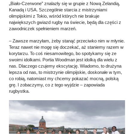
„Biało-Czerwone” znalazły się w grupie z Nową Zelandią,
Kanadą i USA. Szczególnie starcia z mistrzyniami
olimpijskimi z Tokio, wśród których nie brakuje
największych gwiazd rugby na świecie, będą dla części z
zawodniczek spełnieniem marzeń.
– Zawsze marzyłam, żeby stanąć przeciwko nim w młynie.
Teraz nawet nie mogę się doczekać, aż staniemy razem w
korytarzu. To coś niesamowitego, bo spotykamy się ze
swoimi idolkami. Portia Woodman jest idolką dla wielu z
nas. Dlaczego czujemy ekscytację. Wiadomo, to drużyna
lepsza od nas, to mistrzynie olimpijskie, doskonałe w tym,
co robią, natomiast my chcemy pokazać mocną, polską
grę. I zobaczymy, co z tego wyjdzie – zapowiada
rugbystka.