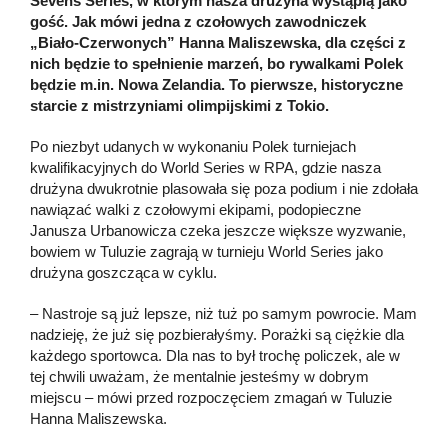
Sevens Series, w którym nasza drużyna wystąpią jako
gość. Jak mówi jedna z czołowych zawodniczek
„Biało-Czerwonych” Hanna Maliszewska, dla części z
nich będzie to spełnienie marzeń, bo rywalkami Polek
będzie m.in. Nowa Zelandia. To pierwsze, historyczne
starcie z mistrzyniami olimpijskimi z Tokio.
Po niezbyt udanych w wykonaniu Polek turniejach
kwalifikacyjnych do World Series w RPA, gdzie nasza
drużyna dwukrotnie plasowała się poza podium i nie zdołała
nawiązać walki z czołowymi ekipami, podopieczne
Janusza Urbanowicza czeka jeszcze większe wyzwanie,
bowiem w Tuluzie zagrają w turnieju World Series jako
drużyna goszcząca w cyklu.
– Nastroje są już lepsze, niż tuż po samym powrocie. Mam
nadzieję, że już się pozbierałyśmy. Porażki są ciężkie dla
każdego sportowca. Dla nas to był trochę policzek, ale w
tej chwili uważam, że mentalnie jesteśmy w dobrym
miejscu – mówi przed rozpoczęciem zmagań w Tuluzie
Hanna Maliszewska.