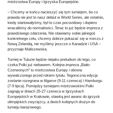
mistrzostwa Europy i Igrzyska Europejskie.
– Chcemy w końcu nacieszyć się tym turniejem, bo co
prawda nie jest to nasz debiut w World Series, ale ostatnio,
kiedy startowałyśmy, był to czas pocovidowy i dopiero
wracaliśmy do normalności. Teraz to już będzie impreza z
prawdziwego zdarzenia. Nie stawiamy sobie jakiegoś
konkretnego celu, chcemy dobrze pokazać się w meczu z
Nową Zelandią, nie myślimy jeszcze o Kanadzie i USA –
przyznaje Maliszewska.
Turniej w Tuluzie będzie niejako preludium do tego, co
czeka Polki już niebawem. Kolejna impreza „Biało-
Czerwonych” to mistrzostwa Europy i obrona
wywalczonego przed rokiem tytułu. Tegoroczna edycja
zostanie rozegrana w Algarve (9-11 czerwca) i Hamburgu
(7-9 lipca). Pomiędzy turniejami mistrzowskimi Polki
zagrają w dniach 25-27 czerwca w Igrzyskach
Europejskich w Krakowie, stawką jest awans do igrzysk
olimpijskich zwycięzcy, a dwóch kolejnych drużyn do
turnieju barażowego.