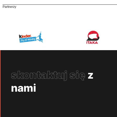
Partnerzy
skontaktuj się
z
nami