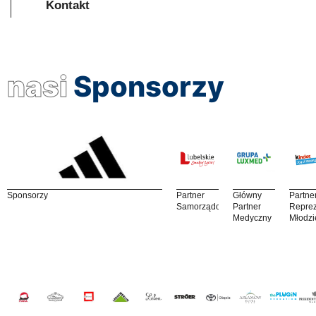
Kontakt
nasi
Sponsorzy
Sponsorzy
Partner
Główny
Partne
Samorządowy
Partner
Reprez
Medyczny
Młodzi