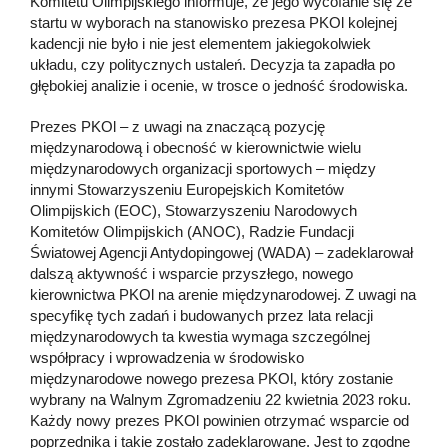
Komitetu Olimpijskiego informuje, że jego wycofanie się ze
startu w wyborach na stanowisko prezesa PKOl kolejnej
kadencji nie było i nie jest elementem jakiegokolwiek
układu, czy politycznych ustaleń. Decyzja ta zapadła po
głębokiej analizie i ocenie, w trosce o jedność środowiska.
Prezes PKOl – z uwagi na znaczącą pozycję
międzynarodową i obecność w kierownictwie wielu
międzynarodowych organizacji sportowych – między
innymi Stowarzyszeniu Europejskich Komitetów
Olimpijskich (EOC), Stowarzyszeniu Narodowych
Komitetów Olimpijskich (ANOC), Radzie Fundacji
Światowej Agencji Antydopingowej (WADA) – zadeklarował
dalszą aktywność i wsparcie przyszłego, nowego
kierownictwa PKOl na arenie międzynarodowej. Z uwagi na
specyfikę tych zadań i budowanych przez lata relacji
międzynarodowych ta kwestia wymaga szczególnej
współpracy i wprowadzenia w środowisko
międzynarodowe nowego prezesa PKOl, który zostanie
wybrany na Walnym Zgromadzeniu 22 kwietnia 2023 roku.
Każdy nowy prezes PKOl powinien otrzymać wsparcie od
poprzednika i takie zostało zadeklarowane. Jest to zgodne