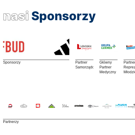
nasi
Sponsorzy
Sponsorzy
Partner
Główny
Partne
Samorządowy
Partner
Reprez
Medyczny
Młodzi
Partnerzy