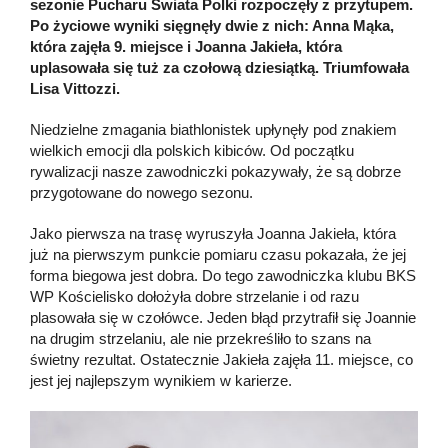
sezonie Pucharu Świata Polki rozpoczęły z przytupem.
Po życiowe wyniki sięgnęły dwie z nich: Anna Mąka,
która zajęła 9. miejsce i Joanna Jakieła, która
uplasowała się tuż za czołową dziesiątką. Triumfowała
Lisa Vittozzi.
Niedzielne zmagania biathlonistek upłynęły pod znakiem
wielkich emocji dla polskich kibiców. Od początku
rywalizacji nasze zawodniczki pokazywały, że są dobrze
przygotowane do nowego sezonu.
Jako pierwsza na trasę wyruszyła Joanna Jakieła, która
już na pierwszym punkcie pomiaru czasu pokazała, że jej
forma biegowa jest dobra. Do tego zawodniczka klubu BKS
WP Kościelisko dołożyła dobre strzelanie i od razu
plasowała się w czołówce. Jeden błąd przytrafił się Joannie
na drugim strzelaniu, ale nie przekreśliło to szans na
świetny rezultat. Ostatecznie Jakieła zajęła 11. miejsce, co
jest jej najlepszym wynikiem w karierze.