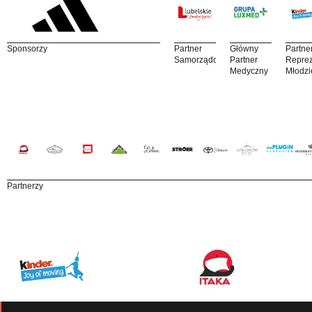
Sponsorzy
Partner
Główny
Partne
Samorządowy
Partner
Reprez
Medyczny
Młodzi
Partnerzy