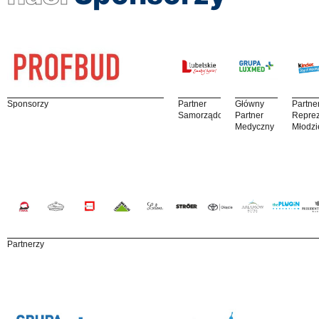
Sponsorzy
Partner
Główny
Partne
Samorządowy
Partner
Reprez
Medyczny
Młodzi
Partnerzy