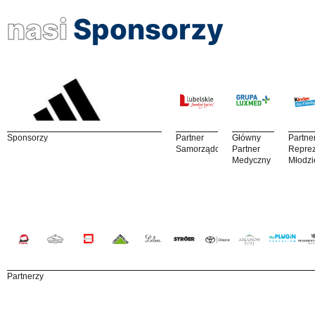
nasi
Sponsorzy
Sponsorzy
Partner
Główny
Partne
Samorządowy
Partner
Reprez
Medyczny
Młodzi
Partnerzy