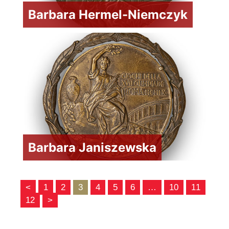
Barbara Hermel-Niemczyk
Barbara Janiszewska
<
1
2
3
4
5
6
…
10
11
12
>