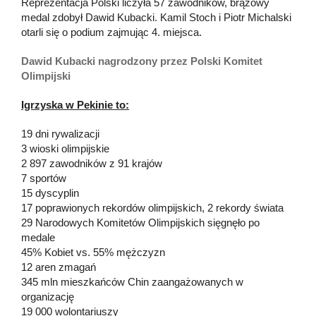
Reprezentacja Polski liczyła 57 zawodników, brązowy
medal zdobył Dawid Kubacki. Kamil Stoch i Piotr Michalski
otarli się o podium zajmując 4. miejsca.
Dawid Kubacki nagrodzony przez Polski Komitet
Olimpijski
Igrzyska w Pekinie to:
19 dni rywalizacji
3 wioski olimpijskie
2 897 zawodników z 91 krajów
7 sportów
15 dyscyplin
17 poprawionych rekordów olimpijskich, 2 rekordy świata
29 Narodowych Komitetów Olimpijskich sięgnęło po
medale
45% Kobiet vs. 55% mężczyzn
12 aren zmagań
345 mln mieszkańców Chin zaangażowanych w
organizację
19 000 wolontariuszy