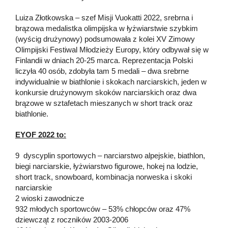
Luiza Złotkowska – szef Misji Vuokatti 2022, srebrna i
brązowa medalistka olimpijska w łyżwiarstwie szybkim
(wyścig drużynowy) podsumowała z kolei XV Zimowy
Olimpijski Festiwal Młodzieży Europy, który odbywał się w
Finlandii w dniach 20-25 marca. Reprezentacja Polski
liczyła 40 osób, zdobyła tam 5 medali – dwa srebrne
indywidualnie w biathlonie i skokach narciarskich, jeden w
konkursie drużynowym skoków narciarskich oraz dwa
brązowe w sztafetach mieszanych w short track oraz
biathlonie.
EYOF 2022 to:
9 dyscyplin sportowych – narciarstwo alpejskie, biathlon,
biegi narciarskie, łyżwiarstwo figurowe, hokej na lodzie,
short track, snowboard, kombinacja norweska i skoki
narciarskie
2 wioski zawodnicze
932 młodych sportowców – 53% chłopców oraz 47%
dziewcząt z roczników 2003-2006