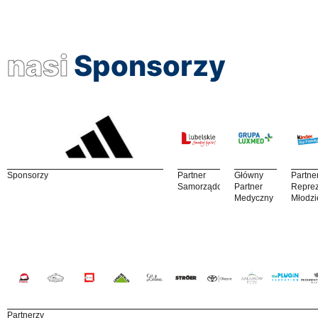
nasi
Sponsorzy
Sponsorzy
Partner
Główny
Partne
Samorządowy
Partner
Reprez
Medyczny
Młodzi
Partnerzy