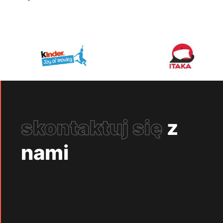
skontaktuj się
z
nami