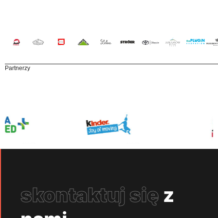
Partnerzy
skontaktuj się
z