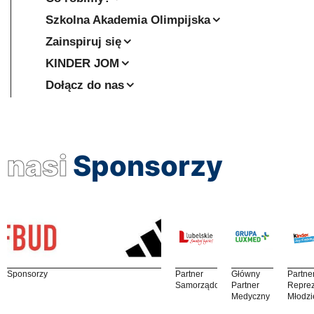
Szkolna Akademia Olimpijska
Zainspiruj się
KINDER JOM
Dołącz do nas
nasi
Sponsorzy
Sponsorzy
Partner
Główny
Partne
Samorządowy
Partner
Reprez
Medyczny
Młodzi