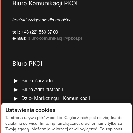
Biuro Komunikacji PKOl
kontakt wyłącznie dla mediów
tel.:
+48 (22) 560 37 00
e-mail:
biurokomunikacji@pkol.pl
Biuro PKOl
Biuro Zarządu
Biuro Administracji
Dział Marketingu i Komunikacji
Dział Edukacji Olimpijskiej
Ustawienia cookies
Dział Finansów i Kadr
Ta strona używa plików cookie. Część z nich jest niezbędna do
działania serwisu. Inne, np. analityczne, uruchamiamy tylko za
Dział Projektów Olimpijskich
Twoją zgodą. Możesz je w każdej chwili wyłączyć. Po zapisaniu