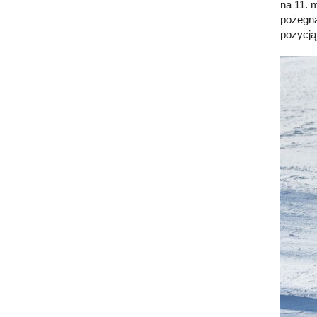
na 11. 
pożegna
pozycją