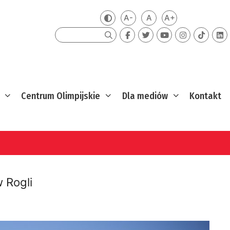
A-
A
A+
Zmień kontrast
Mniejsza czcionka
Domyślna czcionka
Większa czcion
Szukaj
Centrum Olimpijskie
Dla mediów
Kontakt
 Rogli