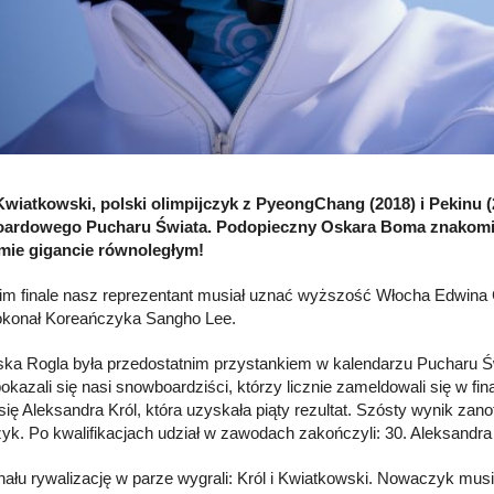
wiatkowski, polski olimpijczyk z PyeongChang (2018) i Pekinu (
ardowego Pucharu Świata. Podopieczny Oskara Boma znakomicie
mie gigancie równoległym!
im finale nasz reprezentant musiał uznać wyższość Włocha Edwina 
pokonał Koreańczyka Sangho Lee.
ka Rogla była przedostatnim przystankiem w kalendarzu Pucharu Św
okazali się nasi snowboardziści, którzy licznie zameldowali się w fin
 się Aleksandra Król, która uzyskała piąty rezultat. Szósty wynik zan
k. Po kwalifikacjach udział w zawodach zakończyli: 30. Aleksandra 
inału rywalizację w parze wygrali: Król i Kwiatkowski. Nowaczyk mu