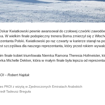
 Oskar Kwiatkowski pewnie awansował do czołowej czwórki zawodów 
a. W wielkim finale podopieczny trenera Boma zmierzył się z Włoche
ezentanta Polski. Kwiatkowski po raz czwarty w karierze stanął na po
est szczęśliwa dla naszego reprezentanta, który przed rokiem wywalc
im finale kobiet triumfowała Niemka Ramona Theresia Hofmeister, kt
rka Michelle Dekker, która w małym finale była lepsza od reprezenta
KOl – Robert Hajduk
es PKOl z wizytą w Zjednoczonych Emiratach Arabskich
edł Tadeusz Breguła