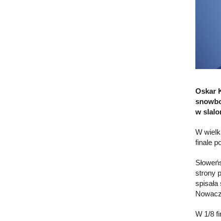
Oskar K
snowbo
w slalo
W wielk
finale 
Słoweńs
strony p
spisała
Nowaczy
W 1/8 f