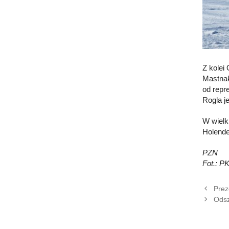
Z kolei
Mastnak
od repr
Rogla j
W wielk
Holende
PZN
Fot.: P
Prez
Odsz