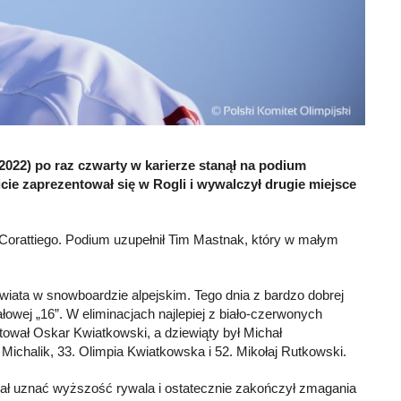
2022) po raz czwarty w karierze stanął na podium
 zaprezentował się w Rogli i wywalczył drugie miejsce
Corattiego. Podium uzupełnił Tim Mastnak, który w małym
iata w snowboardzie alpejskim. Tego dnia z bardzo dobrej
ałowej „16”. W eliminacjach najlepiej z biało-czerwonych
otował Oskar Kwiatkowski, a dziewiąty był Michał
Michalik, 33. Olimpia Kwiatkowska i 52. Mikołaj Rutkowski.
siał uznać wyższość rywala i ostatecznie zakończył zmagania