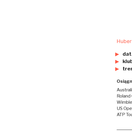
Huber
dat
klub
tre
Osiągn
Austral
Roland 
Wimbled
US Open
ATP Tou