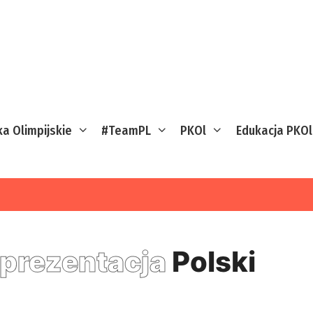
ka Olimpijskie
#TeamPL
PKOl
Edukacja PKOl
prezentacja
Polski