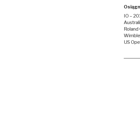
Osiągn
IO – 201
Austral
Roland 
Wimbled
US Open