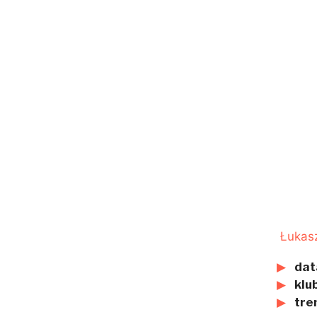
Łukas
dat
klub
tre