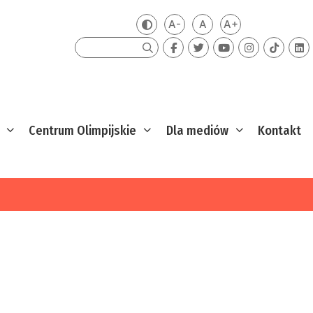
A-
A
A+
Zmień kontrast
Mniejsza czcionka
Domyślna czcionka
Większa czcion
Szukaj
Centrum Olimpijskie
Dla mediów
Kontakt