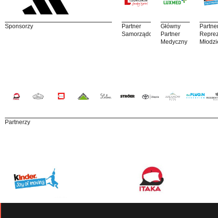
Sponsorzy
Partner
Główny
Partne
Samorządowy
Partner
Reprez
Medyczny
Młodzi
Partnerzy