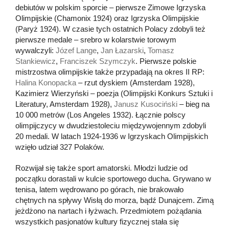
debiutów w polskim sporcie – pierwsze Zimowe Igrzyska
Olimpijskie (Chamonix 1924) oraz Igrzyska Olimpijskie
(Paryż 1924). W czasie tych ostatnich Polacy zdobyli też
pierwsze medale – srebro w kolarstwie torowym
wywalczyli:
Józef Lange
,
Jan Łazarski
,
Tomasz
Stankiewicz
,
Franciszek Szymczyk
. Pierwsze polskie
mistrzostwa olimpijskie także przypadają na okres II RP:
Halina Konopacka
– rzut dyskiem (Amsterdam 1928),
Kazimierz Wierzyński – poezja (Olimpijski Konkurs Sztuki i
Literatury, Amsterdam 1928),
Janusz Kusociński
– bieg na
10 000 metrów (Los Angeles 1932). Łącznie polscy
olimpijczycy w dwudziestoleciu międzywojennym zdobyli
20 medali. W latach 1924-1936 w Igrzyskach Olimpijskich
wzięło udział 327 Polaków.
Rozwijał się także sport amatorski. Młodzi ludzie od
początku dorastali w kulcie sportowego ducha. Grywano w
tenisa, latem wędrowano po górach, nie brakowało
chętnych na spływy Wisłą do morza, bądź Dunajcem. Zimą
jeżdżono na nartach i łyżwach. Przedmiotem pożądania
wszystkich pasjonatów kultury fizycznej stała się