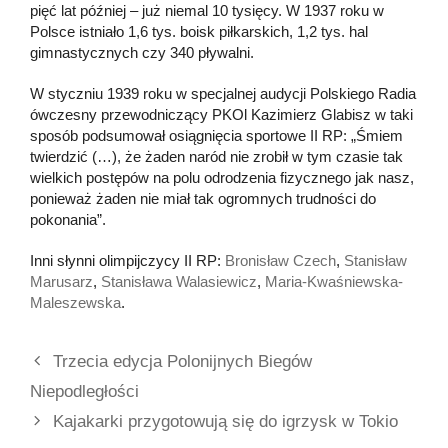
pięć lat później – już niemal 10 tysięcy. W 1937 roku w
Polsce istniało 1,6 tys. boisk piłkarskich, 1,2 tys. hal
gimnastycznych czy 340 pływalni.
W styczniu 1939 roku w specjalnej audycji Polskiego Radia
ówczesny przewodniczący PKOl Kazimierz Glabisz w taki
sposób podsumował osiągnięcia sportowe II RP: „Śmiem
twierdzić (…), że żaden naród nie zrobił w tym czasie tak
wielkich postępów na polu odrodzenia fizycznego jak nasz,
ponieważ żaden nie miał tak ogromnych trudności do
pokonania”.
Inni słynni olimpijczycy II RP:
Bronisław Czech
,
Stanisław
Marusarz
,
Stanisława Walasiewicz
,
Maria-Kwaśniewska-
Maleszewska
.
Trzecia edycja Polonijnych Biegów
Niepodległości
Kajakarki przygotowują się do igrzysk w Tokio