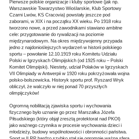
Pierwsze polskie organizacje i kluby sportowe (jak np.
Warszawskie Towarzystwo Wioślarskie, Klub Sportowy
Czarni Lwów, KS Cracovia) powstały jeszcze pod
zaborami, w XIX i na początku XX wieku. Po 1918 roku
tworzono nowe, a przed zawodnikami stawiano ambitne
cele: przygotowanie do rywalizacji na poziomie
międzynarodowym. Na okres międzywojenny przypada
jedno z najdonioślejszych wydarzeń w historii polskiego
sportu – powołanie 12.10.1919 roku Komitetu Udziału
Polski w Igrzyskach Olimpijskich (od 1925 roku – Polski
Komitet Olimpijski). Niestety, udział Polaków w Igrzyskach
VII Olimpiady w Antwerpii w 1920 roku pokrzyżowała wojna
polsko-bolszewicka. Historyk sportu prof. Ryszard Wryk
obliczył, że walczyło w niej ponad 70 przyszłych
olimpijczyków!
Ogromną nobilitacją zjawiska sportu i wychowania
fizycznego było uznanie go przez Marszałka Józefa
Piłsudskiego (który objął zresztą protektorat nad PKOl)
jako ważnego czynnika w procesie wychowania dzieci i
młodzieży, budowy wspólnotowości i obronności państwa.
Sport w II RP bardzo szybko stał się ogromnie ważną sferą