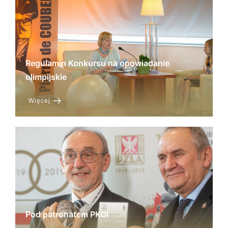
Regulamin Konkursu na opowiadanie
olimpijskie
Więcej
Pod patronatem PKOl