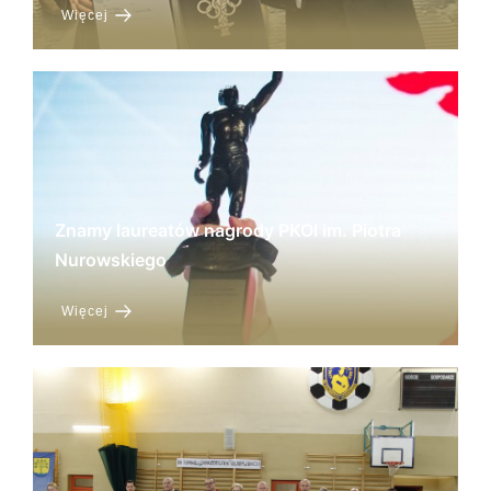
Więcej
Znamy laureatów nagrody PKOl im. Piotra
Nurowskiego
Więcej