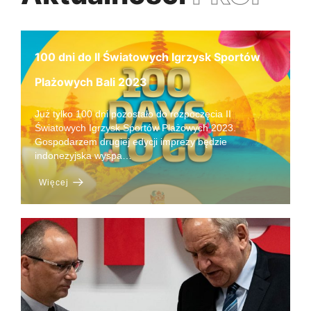
100 dni do II Światowych Igrzysk Sportów
Plażowych Bali 2023
Już tylko 100 dni pozostało do rozpoczęcia II
Światowych Igrzysk Sportów Plażowych 2023.
Gospodarzem drugiej edycji imprezy będzie
indonezyjska wyspa…
Więcej