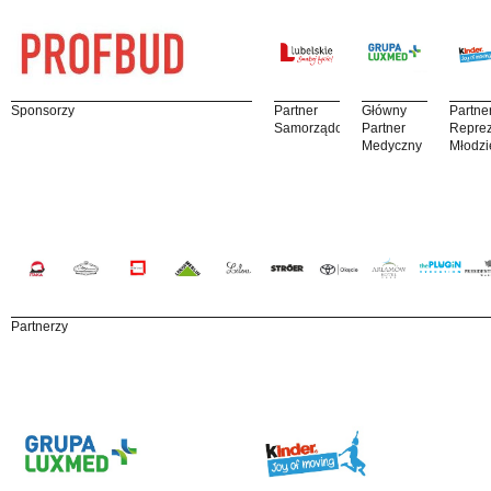
Sponsorzy
Partner
Główny
Partne
Samorządowy
Partner
Reprez
Medyczny
Młodzi
Partnerzy