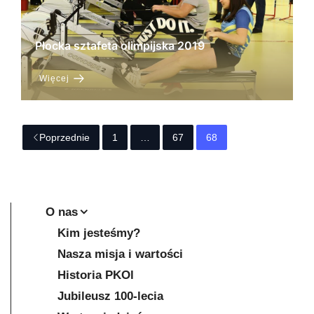
Płocka sztafeta olimpijska 2019
Więcej
Poprzednie
1
…
67
68
O nas
Kim jesteśmy?
Nasza misja i wartości
Historia PKOl
Jubileusz 100-lecia