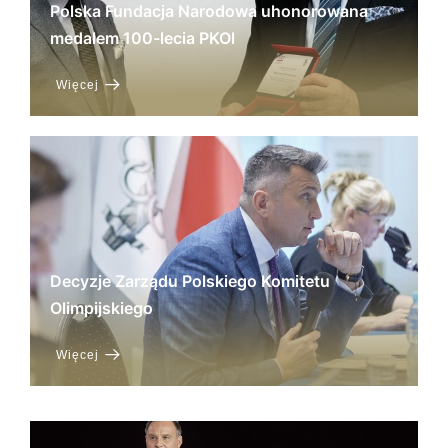
Polska Fundacja Narodowa uhonorowana
medalem 100-lecia PKOl
Więcej
Decyzje Zarządu Polskiego Komitetu
Olimpijskiego
Więcej