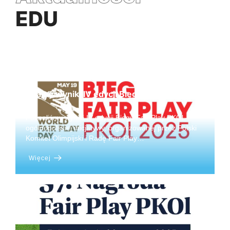
EDU
Znamy wyniki IV edycji Biegu Fair Play PKOl
Poznaliśmy wyniki IV edycji Biegu Fair Play PKOl –
ogólnopolskiej inicjatywy, organizowanej przez Polski
Komitet Olimpijski i Radę Fair Play…
Więcej