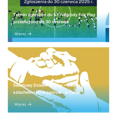
Termin zgłoszeń do 57. Nagrody Fair Play
przedłużony do 30 czerwca
Więcej
Światowy Dzień Fair Play – święto
szlachetności w sporcie i w życiu
Więcej