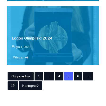
Logos Olimpijski 2024
gru 1, 2023
Więcej
Poprzednie
1
…
4
5
6
…
19
Następne