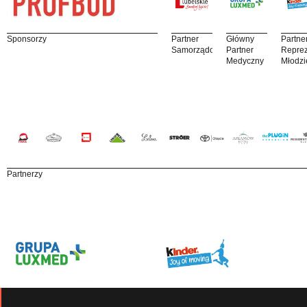
Sponsorzy
Partner
Główny
Partne
Samorządowy
Partner
Reprez
Medyczny
Młodzi
Partnerzy