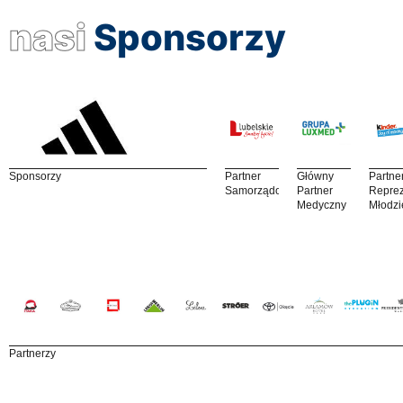
nasi
Sponsorzy
Sponsorzy
Partner
Główny
Partne
Samorządowy
Partner
Reprez
Medyczny
Młodzi
Partnerzy