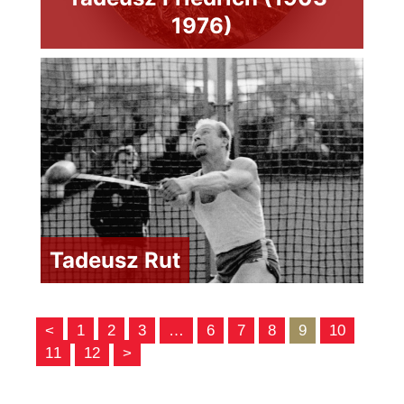
1976)
Tadeusz Rut
<
1
2
3
…
6
7
8
9
10
11
12
>